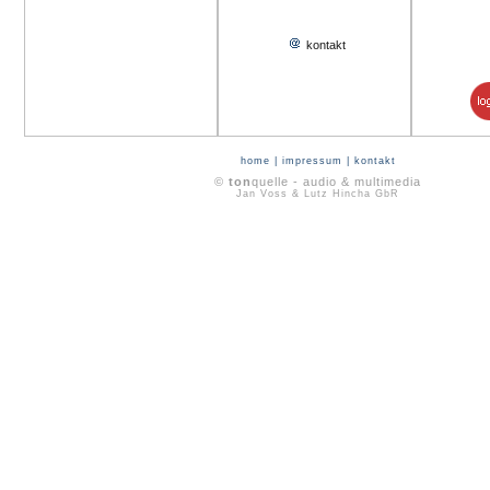
kontakt
home
|
impressum
|
kontakt
©
ton
quelle - audio & multimedia
Jan Voss & Lutz Hincha GbR